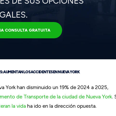
ÉS DE SUS OPCIONES
GALES.
A CONSULTA GRATUITA
S: AUMENTAN LOS ACCIDENTES EN NUEVA YORK
va York han disminuido un 19% de 2024 a 2025,
mento de Transporte de la ciudad de Nueva York
. 
eran la vida
ha ido en la dirección opuesta.