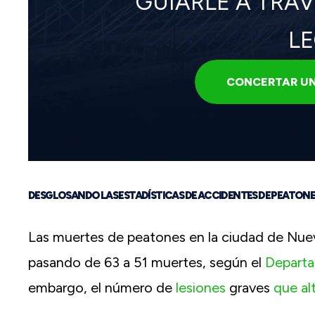
GUIARLE A TRAV
LE
CONCERTAR UN
DESGLOSANDO LAS ESTADÍSTICAS DE ACCIDENTES DE PEATONE
Las muertes de peatones en la ciudad de Nue
pasando de 63 a 51 muertes, según el
Departa
embargo, el número de
lesiones
graves
que alt