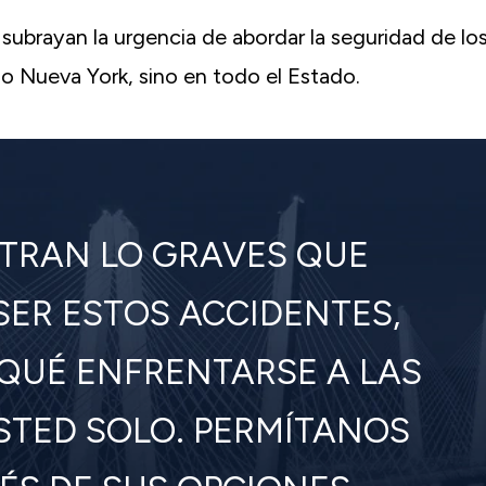
Greenspan suficiente para trabaja
subrayan la urgencia de abordar la seguridad de lo
tanta diligencia para conseguir que l
o Nueva York, sino en todo el Estado.
solución posible después de mi accid
coche. Para mí, siempre se tratab
recuperar mi vida, o por lo menos co
tanto de ella como sea posible
Antiguo C.-White Plains, NY
TRAN LO GRAVES QUE
SER ESTOS ACCIDENTES,
 QUÉ ENFRENTARSE A LAS
TED SOLO. PERMÍTANOS