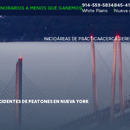
914-559-5834
845-41
ONORARIOS A MENOS QUE GANEMOS
White Plains
Nueva 
INICIO
ÁREAS DE PRÁCTICA
ACERCA DE
RE
CIDENTES DE PEATONES EN NUEVA YORK