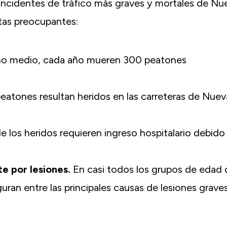
 incidentes de tráfico más graves y mortales de Nu
tas preocupantes:
no medio, cada año mueren 300 peatones
atones resultan heridos en las carreteras de Nuev
 los heridos requieren ingreso hospitalario debido
te por lesiones.
En casi todos los grupos de edad 
uran entre las principales causas de lesiones grave
Realmente no puedo agradecer a M
Greenspan y todo el mundo en Gree