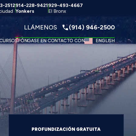
3-2512
914-228-9421
929-493-4667
ciudad
Yonkers
El Bronx
LLÁMENOS
(914) 946-2500
CURSOS
PÓNGASE EN CONTACTO CON
ENGLISH
PROFUNDIZACIÓN GRATUITA