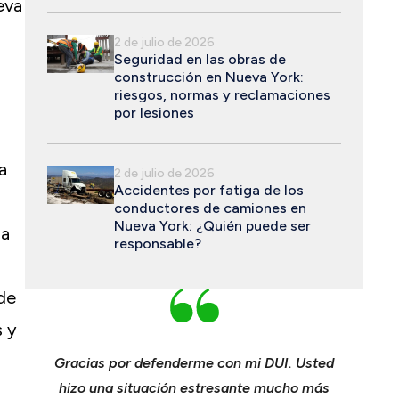
eva
2 de julio de 2026
Seguridad en las obras de
construcción en Nueva York:
riesgos, normas y reclamaciones
por lesiones
a
2 de julio de 2026
Accidentes por fatiga de los
conductores de camiones en
Nueva York: ¿Quién puede ser
 a
responsable?
de
s y
ichael
Gracias por defenderme con mi DUI. Usted
Joven
nspan y
hizo una situación estresante mucho más
consumad