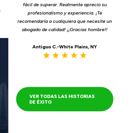
r con
fácil de superar. Realmente aprecio su
compañ
s
a mejor
profesionalismo y experiencia. ¡Te
cavar su
ente de
recomendaría a cualquiera que necesite un
Se enc
a de
abogado de calidad! ¡¡Gracias hombre!!
tomó nue
nseguir
una ma
.
Antiguo C.-White Plains, NY
A
VER TODAS LAS HISTORIAS
DE ÉXITO