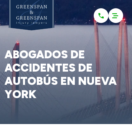
Please
note:
This
website
includes
an
accessibility
system.
ABOGADOS DE
ACCIDENTES DE
AUTOBÚS EN NUEVA
YORK