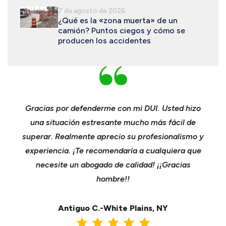
7 de agosto de 2026
¿Qué es la «zona muerta» de un
camión? Puntos ciegos y cómo se
producen los accidentes
el
Gracias por defenderme con mi DUI. Usted hizo
n y
una situación estresante mucho más fácil de
co
nta
superar. Realmente aprecio su profesionalismo y
comp
ción
experiencia. ¡Te recomendaría a cualquiera que
s
 Para
necesite un abogado de calidad! ¡¡Gracias
e
 o por
hombre!!
n
ea
Antiguo C.-White Plains, NY