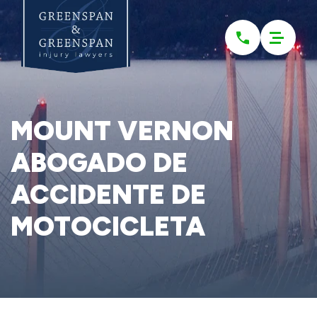
Please
note:
This
website
includes
an
accessibility
system.
MOUNT VERNON
ABOGADO DE
ACCIDENTE DE
MOTOCICLETA