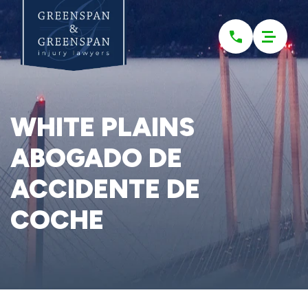
Please
note:
This
website
includes
an
accessibility
system.
WHITE PLAINS
ABOGADO DE
ACCIDENTE DE
COCHE