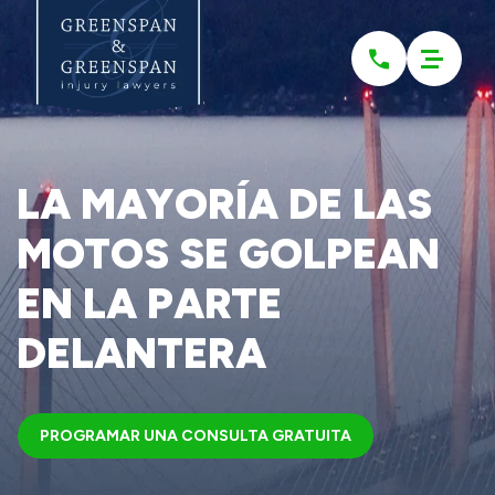
Please
note:
This
website
includes
an
accessibility
system.
LA MAYORÍA DE LAS
MOTOS SE GOLPEAN
EN LA PARTE
DELANTERA
PROGRAMAR UNA CONSULTA GRATUITA