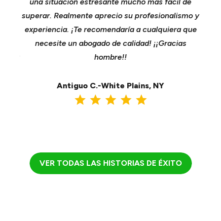
n y
una situación estresante mucho más fácil de
co
nta
superar. Realmente aprecio su profesionalismo y
comp
ción
experiencia. ¡Te recomendaría a cualquiera que
s
 Para
necesite un abogado de calidad! ¡¡Gracias
e
 o por
hombre!!
n
ea
Antiguo C.-White Plains, NY
VER TODAS LAS HISTORIAS DE ÉXITO