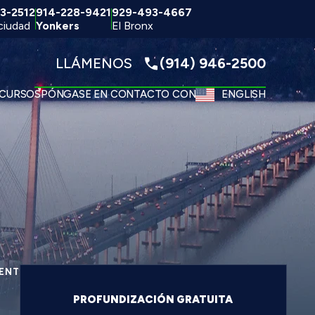
3-2512
914-228-9421
929-493-4667
ciudad
Yonkers
El Bronx
LLÁMENOS
(914) 946-2500
CURSOS
PÓNGASE EN CONTACTO CON
ENGLISH
ENTE DE COCHE
PROFUNDIZACIÓN GRATUITA