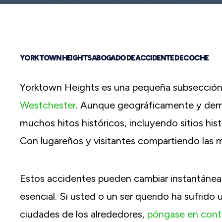
reader;
Press
Control-
F10
to
open
YORKTOWN HEIGHTS ABOGADO DE ACCIDENTE DE COCHE
an
accessibility
menu.
Yorktown Heights es una pequeña subsección 
Westchester
. Aunque geográficamente y dem
muchos hitos históricos, incluyendo sitios hist
Con lugareños y visitantes compartiendo las m
Estos accidentes pueden cambiar instantáneam
esencial. Si usted o un ser querido ha sufrido 
ciudades de los alrededores,
póngase en cont