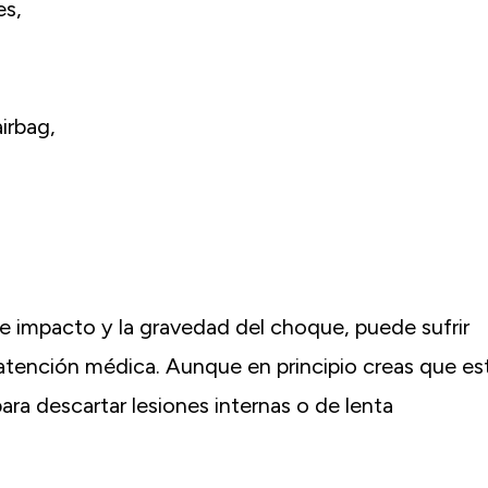
es,
Greenspan suficiente para trabaja
tanta diligencia para conseguir que l
solución posible después de mi accid
coche. Para mí, siempre se tratab
irbag,
recuperar mi vida, o por lo menos co
tanto de ella como sea posible
Antiguo C.-White Plains, NY
e impacto y la gravedad del choque, puede sufrir
e atención médica. Aunque en principio creas que es
ra descartar lesiones internas o de lenta