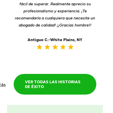
r con
fácil de superar. Realmente aprecio su
compañ
a mejor
profesionalismo y experiencia. ¡Te
cavar su
ente de
recomendaría a cualquiera que necesite un
Se enc
a de
abogado de calidad! ¡¡Gracias hombre!!
tomó nue
nseguir
una ma
.
Antiguo C.-White Plains, NY
A
VER TODAS LAS HISTORIAS
tás
DE ÉXITO