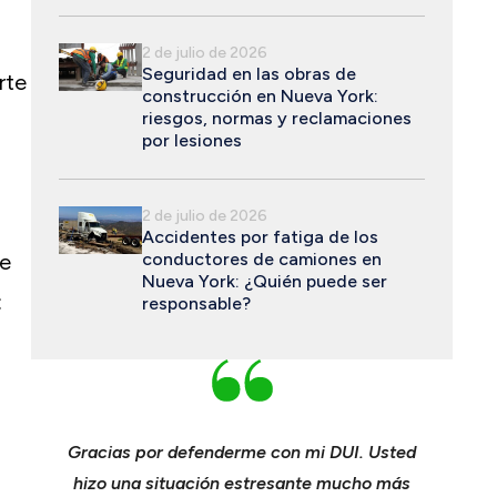
2 de julio de 2026
Seguridad en las obras de
rte
construcción en Nueva York:
riesgos, normas y reclamaciones
por lesiones
2 de julio de 2026
Accidentes por fatiga de los
de
conductores de camiones en
Nueva York: ¿Quién puede ser
:
responsable?
ichael
Gracias por defenderme con mi DUI. Usted
Joven
nspan y
hizo una situación estresante mucho más
consumad