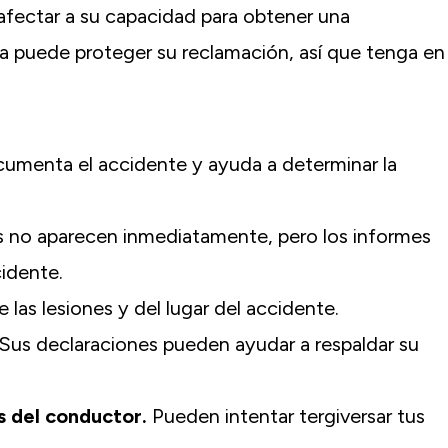
fectar a su capacidad para obtener una
Greenspan suficiente para trabaja
tanta diligencia para conseguir que l
 puede proteger su reclamación, así que tenga en
solución posible después de mi accid
coche. Para mí, siempre se tratab
recuperar mi vida, o por lo menos co
tanto de ella como sea posible
cumenta el accidente y ayuda a determinar la
Antiguo C.-White Plains, NY
s no aparecen inmediatamente, pero los informes
cidente.
las lesiones y del lugar del accidente.
Sus declaraciones pueden ayudar a respaldar su
s del conductor.
Pueden intentar tergiversar tus