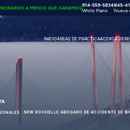
914-559-5834
845-41
ONORARIOS A MENOS QUE GANEMOS
White Plains
Nueva 
INICIO
ÁREAS DE PRÁCTICA
ACERCA DE
RE
TA
NEW ROCHELLE ABOGADO DE ACCIDENTE DE BI
RSONALES