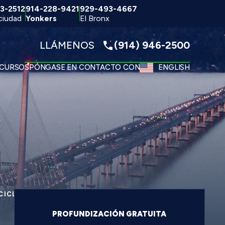
3-2512
914-228-9421
929-493-4667
ciudad
Yonkers
El Bronx
LLÁMENOS
(914) 946-2500
CURSOS
PÓNGASE EN CONTACTO CON
ENGLISH
CICLETA
PROFUNDIZACIÓN GRATUITA