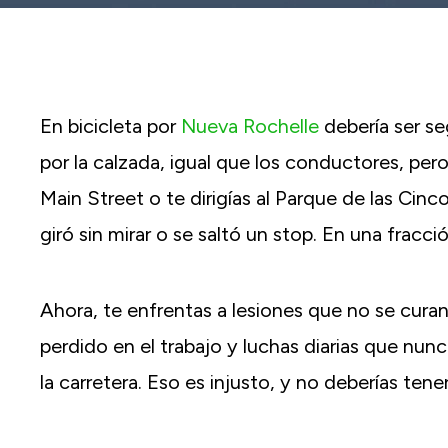
reader;
Press
Control-
F10
to
open
an
En bicicleta por
Nueva Rochelle
debería ser seg
accessibility
menu.
por la calzada, igual que los conductores, per
Main Street o te dirigías al Parque de las Ci
giró sin mirar o se saltó un stop. En una frac
Ahora, te enfrentas a lesiones que no se cura
perdido en el trabajo y luchas diarias que nu
la carretera. Eso es injusto, y no deberías ten