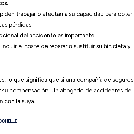
tos.
mpiden trabajar o afectan a su capacidad para obten
sas pérdidas.
ocional del accidente es importante.
cluir el coste de reparar o sustituir su bicicleta y
s, lo que significa que si una compañía de seguros
ucir su compensación. Un abogado de accidentes de
n con la suya.
ROCHELLE
Realmente no puedo agradecer a M
Greenspan y todo el mundo en Gree