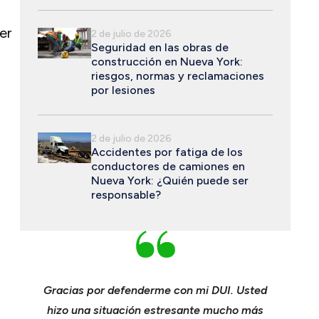
er
2 de julio de 2026
Seguridad en las obras de
construcción en Nueva York:
riesgos, normas y reclamaciones
por lesiones
2 de julio de 2026
Accidentes por fatiga de los
conductores de camiones en
Nueva York: ¿Quién puede ser
responsable?
ichael
Gracias por defenderme con mi DUI. Usted
Joven
nspan y
hizo una situación estresante mucho más
consumad