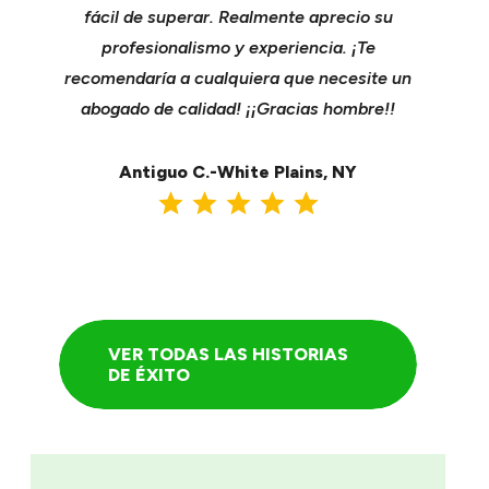
r con
fácil de superar. Realmente aprecio su
compañ
a mejor
profesionalismo y experiencia. ¡Te
cavar su
ente de
recomendaría a cualquiera que necesite un
Se enc
a de
abogado de calidad! ¡¡Gracias hombre!!
tomó nue
nseguir
una ma
.
Antiguo C.-White Plains, NY
A
VER TODAS LAS HISTORIAS
DE ÉXITO