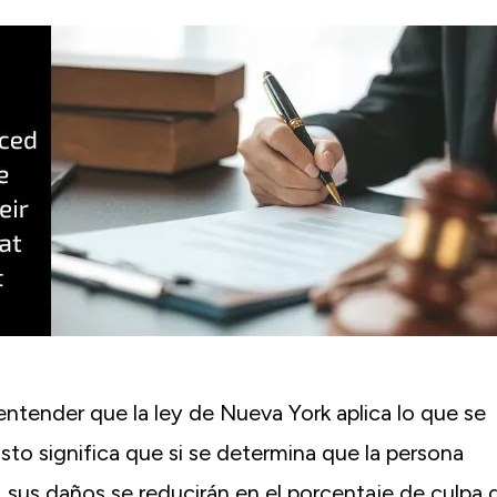
tanta diligencia para conseguir que l
solución posible después de mi accid
coche. Para mí, siempre se tratab
recuperar mi vida, o por lo menos co
tanto de ella como sea posible
Antiguo C.-White Plains, NY
e entender que la ley de Nueva York aplica lo que se
to significa que si se determina que la persona
, sus daños se reducirán en el porcentaje de culpa 