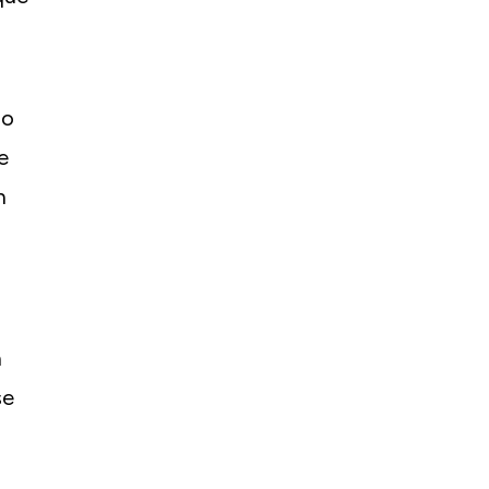
jo
e
n
n
se