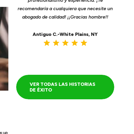
a mejor
profesionalismo y experiencia. ¡Te
cavar su
ente de
recomendaría a cualquiera que necesite un
Se enc
a de
abogado de calidad! ¡¡Gracias hombre!!
tomó nue
nseguir
una ma
.
Antiguo C.-White Plains, NY
A
VER TODAS LAS HISTORIAS
DE ÉXITO
que