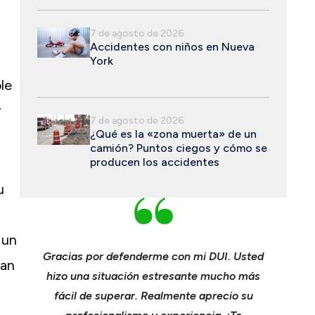
7 de agosto de 2026
Accidentes con niños en Nueva
York
le
r
7 de agosto de 2026
¿Qué es la «zona muerta» de un
camión? Puntos ciegos y cómo se
producen los accidentes
u
 un
ichael
Gracias por defenderme con mi DUI. Usted
Joven
van
nspan y
hizo una situación estresante mucho más
consumad
r con
fácil de superar. Realmente aprecio su
compañ