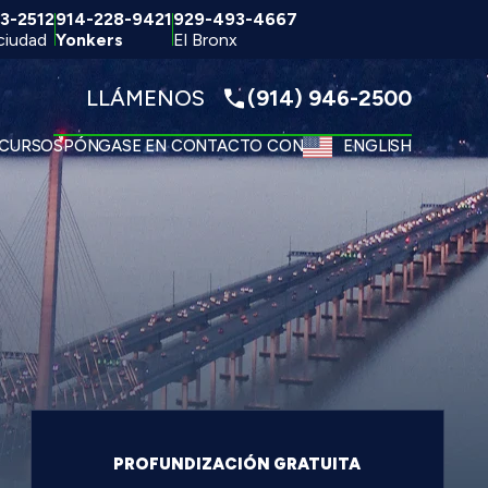
3-2512
914-228-9421
929-493-4667
ciudad
Yonkers
El Bronx
LLÁMENOS
(914) 946-2500
CURSOS
PÓNGASE EN CONTACTO CON
ENGLISH
PROFUNDIZACIÓN GRATUITA