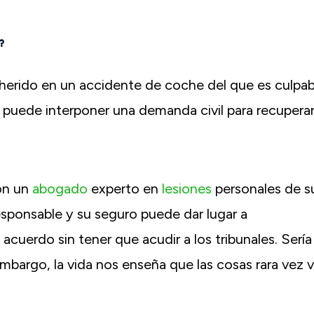
?
erido en un accidente de coche del que es culpab
o puede interponer una demanda civil para recupera
on un
abogado
experto en
lesiones
personales de s
sponsable y su seguro puede dar lugar a
uerdo sin tener que acudir a los tribunales. Sería
Realmente no puedo agradecer a M
mbargo, la vida nos enseña que las cosas rara vez 
Greenspan y todo el mundo en Gree
Greenspan suficiente para trabaja