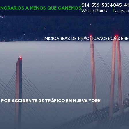
914-559-5834
845-41
ONORARIOS A MENOS QUE GANEMOS
White Plains
Nueva 
INICIO
ÁREAS DE PRÁCTICA
ACERCA DE
RE
 POR ACCIDENTE DE TRÁFICO EN NUEVA YORK